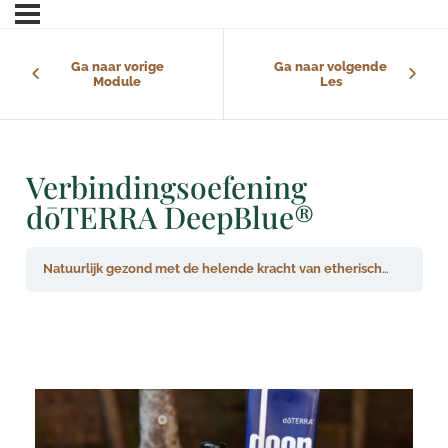
Ga naar vorige
Ga naar volgende
Module
Les
Verbindingsoefening
dōTERRA DeepBlue®
Natuurlijk gezond met de helende kracht van etherische oliën
d